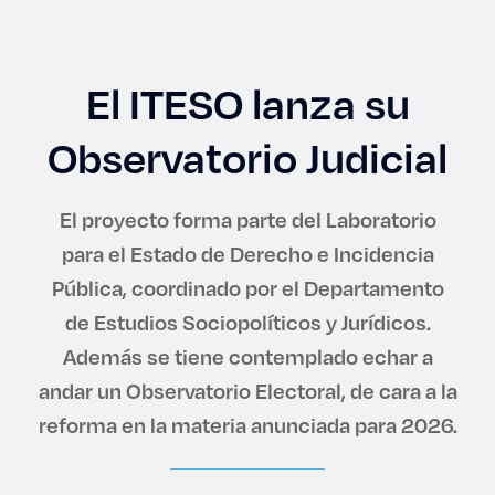
Enlaces de interés
Aspirantes
El ITESO lanza su
Becas
Observatorio Judicial
Graduaciones
El proyecto forma parte del Laboratorio
CRUCE
para el Estado de Derecho e Incidencia
Pública, coordinado por el Departamento
Derecho
de Estudios Sociopolíticos y Jurídicos.
Además se tiene contemplado echar a
andar un Observatorio Electoral, de cara a la
Lo más buscado
reforma en la materia anunciada para 2026.
Carreras